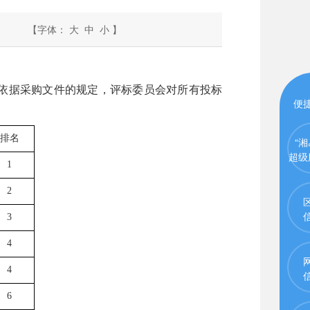
【字体：
大
中
小
】
，依据采购文件的规定，评标委员会对所有投标
便
排名
“湘
超级
1
2
3
4
4
6