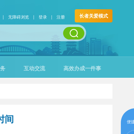
长者关爱模式
|
无障碍浏览
|
登录
|
注册
务
互动交流
高效办成一件事
时间
便