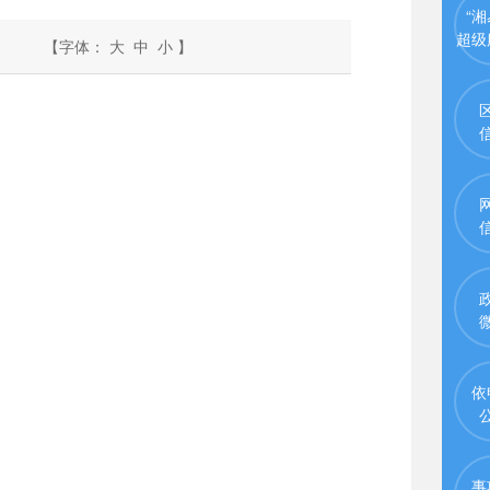
“湘
超级
【字体：
大
中
小
】
依
事