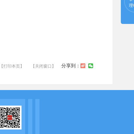
理
分享到：
【打印本页】
【关闭窗口】