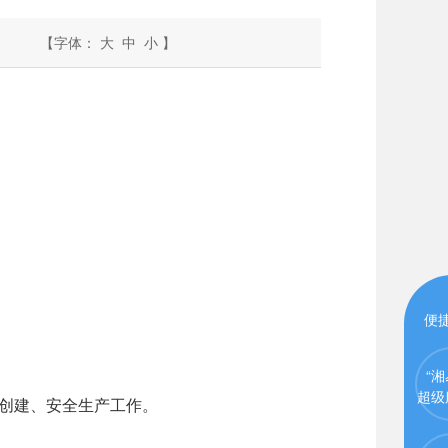
【字体：
大
中
小
】
便
“湘
超级
创建、安全生产工作。