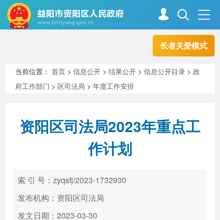
长者关爱模式
首页
走进资阳
当前位置：
首页
>
信息公开
>
结果公开
>
信息公开目录
>
政
府工作部门
>
区司法局
>
年度工作安排
政务资阳
信息公开
资阳区司法局2023年重点工
新闻中心
解读回应
作计划
政务服务
互动交流
索 引 号：zyqsfj/2023-1732930
发布机构：资阳区司法局
高效办成一件事
发文日期：2023-03-30