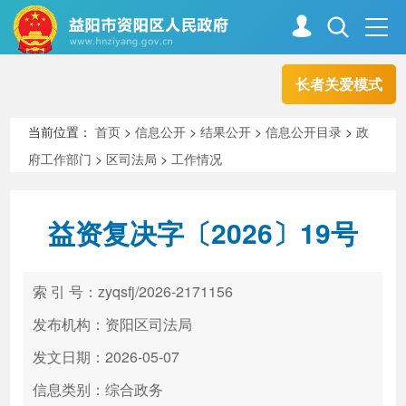
长者关爱模式
首页
走进资阳
当前位置：
首页
>
信息公开
>
结果公开
>
信息公开目录
>
政
府工作部门
>
区司法局
>
工作情况
政务资阳
信息公开
益资复决字〔2026〕19号
新闻中心
解读回应
索 引 号：zyqsfj/2026-2171156
政务服务
互动交流
发布机构：资阳区司法局
发文日期：2026-05-07
信息类别：综合政务
高效办成一件事