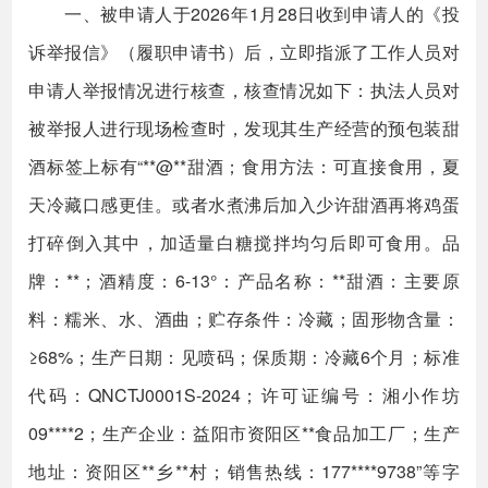
一、被申请人于2026年1月28日收到申请人的《投
诉举报信》（履职申请书）后，立即指派了工作人员对
申请人举报情况进行核查，核查情况如下：执法人员对
被举报人进行现场检查时，发现其生产经营的预包装甜
酒标签上标有“**@**甜酒；食用方法：可直接食用，夏
天冷藏口感更佳。或者水煮沸后加入少许甜酒再将鸡蛋
打碎倒入其中，加适量白糖搅拌均匀后即可食用。品
牌：**；酒精度：6-13°：产品名称：**甜酒：主要原
料：糯米、水、酒曲；贮存条件：冷藏；固形物含量：
≥68%；生产日期：见喷码；保质期：冷藏6个月；标准
代码：QNCTJ0001S-2024；许可证编号：湘小作坊
09****2；生产企业：益阳市资阳区**食品加工厂；生产
地址：资阳区**乡**村；销售热线：177****9738”等字