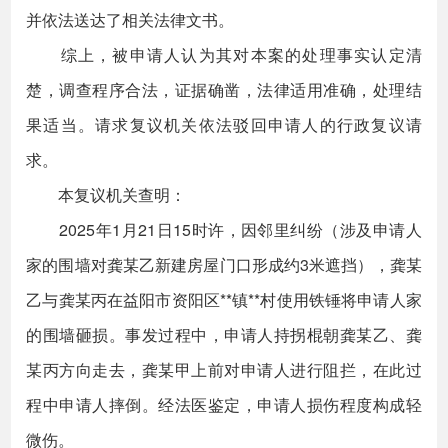
并依法送达了相关法律文书。
综上，被申请人认为其对本案的处理事实认定清
楚，调查程序合法，证据确凿，法律适用准确，处理结
果适当。请求复议机关依法驳回申请人的行政复议请
求。
本复议机关查明：
2025年1月21日15时许，因邻里纠纷（涉及申请人
家的围墙对龚某乙新建房屋门口形成约3米遮挡），龚某
乙与龚某丙在益阳市资阳区**镇**村使用铁锤将申请人家
的围墙砸损。事发过程中，申请人持拐棍朝龚某乙、龚
某丙方向走去，龚某甲上前对申请人进行阻拦，在此过
程中申请人摔倒。经法医鉴定，申请人损伤程度构成轻
微伤。