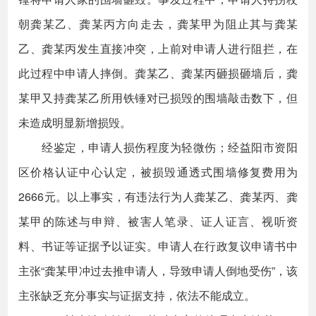
朝龚某乙、龚某丙方向走去，龚某甲为阻止其与龚某
乙、龚某丙发生直接冲突，上前对申请人进行阻拦，在
此过程中申请人摔倒。龚某乙、龚某丙砸损砸墙后，龚
某甲又持龚某乙所用铁锤对已损毁的围墙敲击数下，但
未造成明显新增损毁。
经鉴定，申请人损伤程度为轻微伤；经益阳市资阳
区价格认证中心认定，被损毁通透式围墙修复费用为
2666元。以上事实，有违法行为人龚某乙、龚某丙、龚
某甲的陈述与申辩、被害人笔录、证人证言、视听资
料、书证等证据予以证实。申请人在行政复议申请书中
主张“龚某甲冲过去推申请人，导致申请人倒地受伤”，该
主张缺乏充分事实与证据支持，依法不能成立。