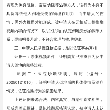
表现为侧身阻挡、言语劝阻等温和方式，该行为本身不
具备导致他人倒地受伤的物理作用力；而申请人的伤
情，需外力推搡才能形成。被申请人在无相反证据推翻
视频内容的情况下，以“拦住”为由认定倒地受伤的因果关
系，逻辑明显矛盾，不符合常理与物理规律。
三、申请人已掌握直接证据，足以佐证事实真相
证据一：涉案视频原件，证明龚某甲推搡行为及申
请人倒地的完整过程。
证据二：医院诊断证明、病历（编号：
20250121010），证明申请人倒地后的具体伤情及治疗
情况，佐证推搡行为的损害结果。
上述证据来源合法、内容真实、与案件直接相关，
形成完整证据链，足以推翻原错误认定。被申请人未认