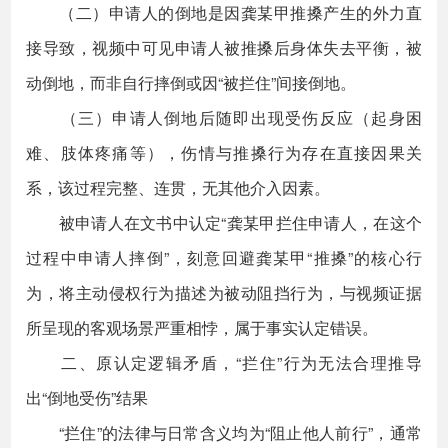
（二）申请人的倒地是因龚某甲推搡产生的外力直
接导致，视频中可见申请人被推搡后身体失去平衡，被
动倒地，而非自行摔倒或因“被拦住”间接倒地。
（三）申请人倒地后随即出现受伤反应（起身困
难、肢体疼痛等），伤情与推搡行为存在直接因果关
系，该过程完整、连贯，无其他介入因素。
被申请人在文书中认定“龚某甲拦住申请人，在这个
过程中申请人摔倒”，刻意回避龚某甲“推搡”的核心行
为，将主动侵权行为描述为被动阻挡行为，与视频证据
所呈现的客观场景严重相悖，属于事实认定错误。
二、原认定逻辑矛盾，“拦住”行为无法合理推导
出“倒地受伤”结果
“拦住”的法律与日常含义均为“阻止他人前行”，通常