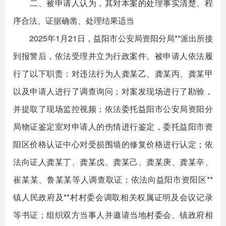
二、被申请人认为，其对本案的处理事实清楚、程
序合法、证据确凿、处理结果适当
2025年1月21日，益阳市公安局资阳分局**派出所接
到报警后，依法受理并立为行政案件。被申请人依法履
行了以下职责：对违法行为人龚某乙、龚某丙、龚某甲
以及申请人进行了调查询问；对案发现场进行了勘验，
并提取了现场监控视频；依法委托益阳市公安局资阳分
局物证鉴定室对申请人的伤情进行鉴定，委托益阳市资
阳区价格认证中心对受损围墙的修复价格进行认定；依
法向证人龚某丁、龚某戊、龚某己、龚某庚、龚某辛、
崔某某、鲁某某等人调查取证；依法向益阳市资阳区**
镇人民政府及**村村委会调取相关权属证明及会议记录
等书证；组织双方当事人并邀请当地村委会、镇政府相