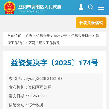
长者关爱模式
首页
走进资阳
当前位置：
首页
>
信息公开
>
结果公开
>
信息公开目录
>
政
府工作部门
>
区司法局
>
工作情况
政务资阳
信息公开
益资复决字〔2025〕174号
新闻中心
解读回应
索 引 号：zyqsfj/2026-2152163
政务服务
互动交流
发布机构：资阳区司法局
发文日期：2026-02-11
信息类别：综合政务
高效办成一件事