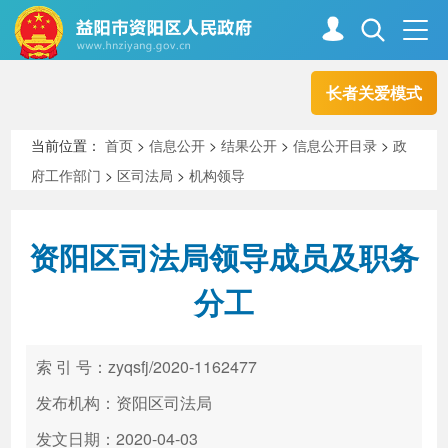
长者关爱模式
首页
走进资阳
当前位置：
首页
>
信息公开
>
结果公开
>
信息公开目录
>
政
府工作部门
>
区司法局
>
机构领导
政务资阳
信息公开
资阳区司法局领导成员及职务
新闻中心
解读回应
分工
政务服务
互动交流
索 引 号：zyqsfj/2020-1162477
发布机构：资阳区司法局
高效办成一件事
发文日期：2020-04-03