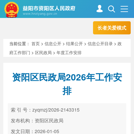
长者关爱模式
首页
走进资阳
当前位置：
首页
>
信息公开
>
结果公开
>
信息公开目录
>
政
府工作部门
>
区民政局
>
年度工作安排
政务资阳
信息公开
资阳区民政局2026年工作安
新闻中心
解读回应
排
政务服务
互动交流
索 引 号：zyqmzj/2026-2143315
发布机构：资阳区民政局
高效办成一件事
发文日期：2026-01-05