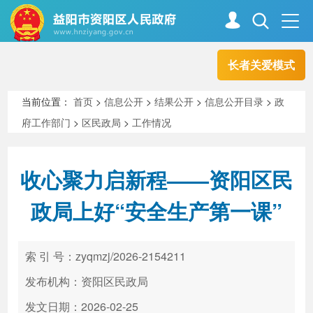
长者关爱模式
首页
走进资阳
当前位置：
首页
>
信息公开
>
结果公开
>
信息公开目录
>
政
府工作部门
>
区民政局
>
工作情况
政务资阳
信息公开
收心聚力启新程——资阳区民
新闻中心
解读回应
政局上好“安全生产第一课”
政务服务
互动交流
索 引 号：zyqmzj/2026-2154211
发布机构：资阳区民政局
高效办成一件事
发文日期：2026-02-25