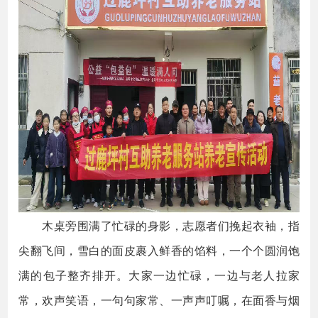
木桌旁围满了忙碌的身影，志愿者们挽起衣袖，指
尖翻飞间，雪白的面皮裹入鲜香的馅料，一个个圆润饱
满的包子整齐排开。大家一边忙碌，一边与老人拉家
常，欢声笑语，一句句家常、一声声叮嘱，在面香与烟