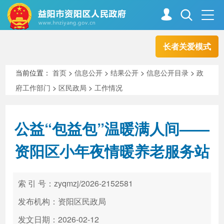
长者关爱模式
首页
走进资阳
当前位置：
首页
>
信息公开
>
结果公开
>
信息公开目录
>
政
府工作部门
>
区民政局
>
工作情况
政务资阳
信息公开
公益“包益包”温暖满人间——
新闻中心
解读回应
资阳区小年夜情暖养老服务站
政务服务
互动交流
索 引 号：zyqmzj/2026-2152581
发布机构：资阳区民政局
高效办成一件事
发文日期：2026-02-12