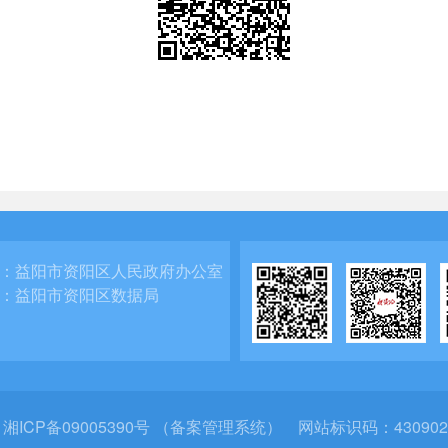
：
益阳市资阳区人民政府办公室
：
益阳市资阳区数据局
：
湘ICP备09005390号 （备案管理系统）
网站标识码：430902