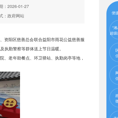
：2026-01-27
便
式：政府网站
“湘
超级
局、资阳区慈善总会联合益阳市雨花公益慈善服
以及执勤警察等群体送上节日温暖。
院、老年助餐点、环卫驿站、执勤岗亭等地，
依