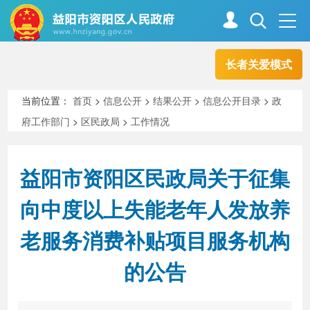
长者关爱模式
首页
走进资阳
当前位置：
首页
>
信息公开
>
结果公开
>
信息公开目录
>
政
府工作部门
>
区民政局
>
工作情况
政务资阳
信息公开
益阳市资阳区民政局关于征集
新闻中心
解读回应
向中度以上失能老年人发放养
老服务消费补贴项目服务机构
政务服务
互动交流
的公告
高效办成一件事