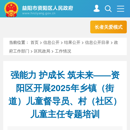
长者关爱模式
首页
走进资阳
当前位置：
首页
>
信息公开
>
结果公开
>
信息公开目录
>
政
府工作部门
>
区民政局
>
工作情况
政务资阳
信息公开
强能力 护成长 筑未来——资
新闻中心
解读回应
阳区开展2025年乡镇（街
道）儿童督导员、村（社区）
政务服务
互动交流
儿童主任专题培训
高效办成一件事