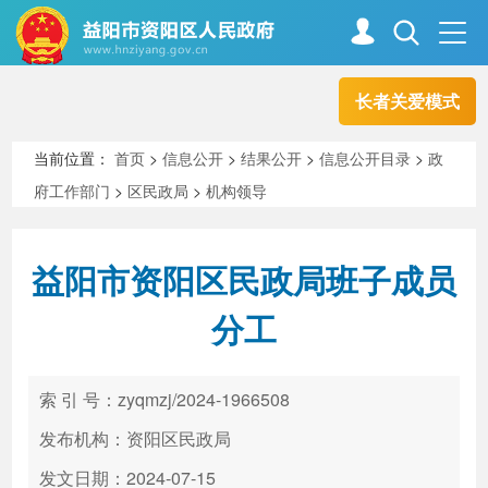
长者关爱模式
首页
走进资阳
当前位置：
首页
>
信息公开
>
结果公开
>
信息公开目录
>
政
府工作部门
>
区民政局
>
机构领导
政务资阳
信息公开
益阳市资阳区民政局班子成员
新闻中心
解读回应
分工
政务服务
互动交流
索 引 号：zyqmzj/2024-1966508
发布机构：资阳区民政局
高效办成一件事
发文日期：2024-07-15