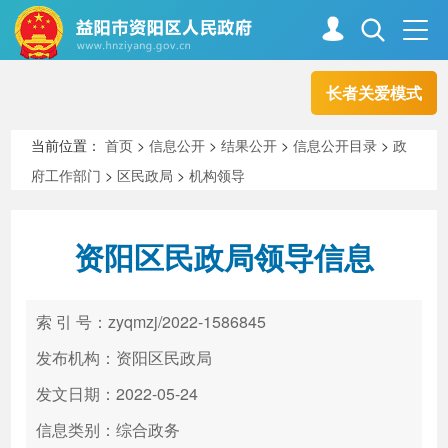
长者关爱模式
首页
走进资阳
当前位置：
首页
>
信息公开
>
结果公开
>
信息公开目录
>
政
府工作部门
>
区民政局
>
机构领导
政务资阳
信息公开
资阳区民政局领导信息
新闻中心
解读回应
索 引 号：zyqmzj/2022-1586845
政务服务
互动交流
发布机构：资阳区民政局
发文日期：2022-05-24
信息类别：综合政务
高效办成一件事