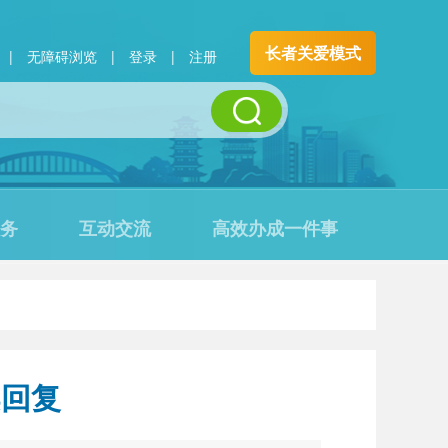
长者关爱模式
|
无障碍浏览
|
登录
|
注册
务
互动交流
高效办成一件事
案回复