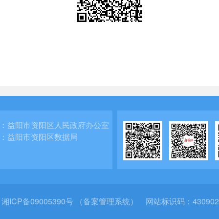
：
益阳市资阳区人民政府办公室
：
益阳市资阳区数据局
：
湘ICP备09005390号 （备案管理系统）
网站标识码：430902