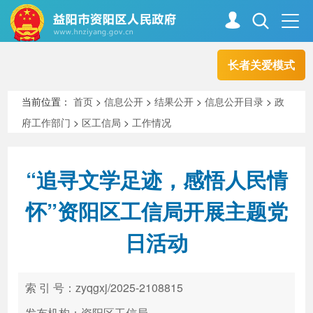
长者关爱模式
首页
走进资阳
当前位置：
首页
>
信息公开
>
结果公开
>
信息公开目录
>
政
府工作部门
>
区工信局
>
工作情况
政务资阳
信息公开
“追寻文学足迹，感悟人民情
新闻中心
解读回应
怀”资阳区工信局开展主题党
日活动
政务服务
互动交流
索 引 号：zyqgxj/2025-2108815
高效办成一件事
发布机构：资阳区工信局