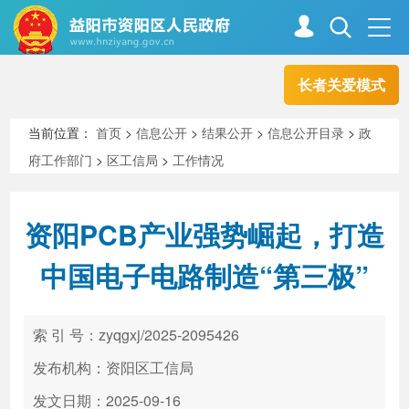
长者关爱模式
首页
走进资阳
当前位置：
首页
>
信息公开
>
结果公开
>
信息公开目录
>
政
府工作部门
>
区工信局
>
工作情况
政务资阳
信息公开
资阳PCB产业强势崛起，打造
新闻中心
解读回应
中国电子电路制造“第三极”
政务服务
互动交流
索 引 号：zyqgxj/2025-2095426
发布机构：资阳区工信局
高效办成一件事
发文日期：2025-09-16