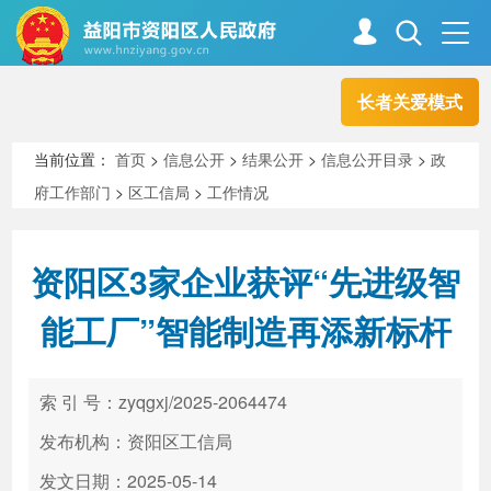
长者关爱模式
首页
走进资阳
当前位置：
首页
>
信息公开
>
结果公开
>
信息公开目录
>
政
府工作部门
>
区工信局
>
工作情况
政务资阳
信息公开
资阳区3家企业获评“先进级智
新闻中心
解读回应
能工厂”智能制造再添新标杆
政务服务
互动交流
索 引 号：zyqgxj/2025-2064474
发布机构：资阳区工信局
高效办成一件事
发文日期：2025-05-14