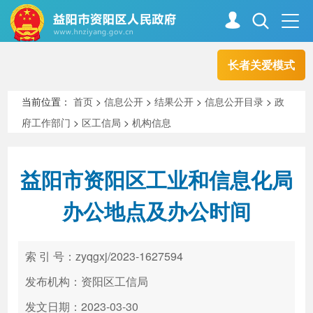
长者关爱模式
首页
走进资阳
当前位置：
首页
>
信息公开
>
结果公开
>
信息公开目录
>
政
府工作部门
>
区工信局
>
机构信息
政务资阳
信息公开
益阳市资阳区工业和信息化局
新闻中心
解读回应
办公地点及办公时间
政务服务
互动交流
索 引 号：zyqgxj/2023-1627594
发布机构：资阳区工信局
高效办成一件事
发文日期：2023-03-30