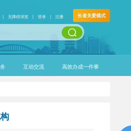
长者关爱模式
|
无障碍浏览
|
登录
|
注册
务
互动交流
高效办成一件事
机构