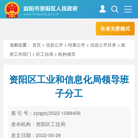
长者关爱模式
首页
走进资阳
当前位置：
首页
>
信息公开
>
结果公开
>
信息公开目录
>
政
府工作部门
>
区工信局
>
机构领导
政务资阳
信息公开
资阳区工业和信息化局领导班
新闻中心
解读回应
子分工
政务服务
互动交流
索 引 号：zyqgxj/2022-1588456
发布机构：资阳区工信局
高效办成一件事
发文日期：2022-05-26