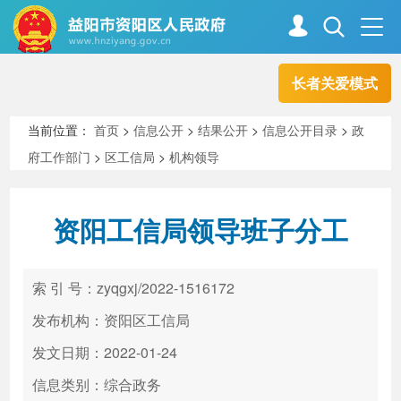
长者关爱模式
首页
走进资阳
当前位置：
首页
>
信息公开
>
结果公开
>
信息公开目录
>
政
府工作部门
>
区工信局
>
机构领导
政务资阳
信息公开
资阳工信局领导班子分工
新闻中心
解读回应
索 引 号：zyqgxj/2022-1516172
政务服务
互动交流
发布机构：资阳区工信局
发文日期：2022-01-24
信息类别：综合政务
高效办成一件事