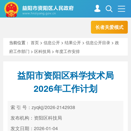
长者关爱模式
首页
走进资阳
当前位置：
首页
>
信息公开
>
结果公开
>
信息公开目录
>
政
府工作部门
>
区科技局
>
年度工作安排
政务资阳
信息公开
益阳市资阳区科学技术局
新闻中心
解读回应
2026年工作计划
政务服务
互动交流
索 引 号：zyqkjj/2026-2142938
发布机构：资阳区科技局
高效办成一件事
发文日期：2026-01-04