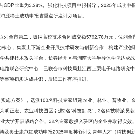
入占GDP比重为3.28%。强化科技项目申报指导，2025年成
；鸿源稀土成功申报省重点研发计划项目。
位列全市第二，吸纳高校技术合同成交额5762.78万元，位列
为核心，集聚上下游企业开展技术研发与创新合作，构建产业创新
学共建技术攻关平台，长春经开区与湖南大学半导体学院达成
电路联合研究中心，已联合市科技局赴江西上栗电子电路研究
等事项初步达成共识，后续工作有序推进。
施方案》，选派100名科技专家组建农业、林业、畜牧业、金
策，为明正宏、农业科技园区引进2名“科技副总”，3名科技特派
业大学开展战略合作。32名专家教授入驻区内企业并取得实效
涛及奥士康范红成功申报2025年度芙蓉计划青年人才（科技创