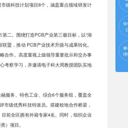
功申报市级科技计划项目8个，涵盖重点领域研发计
依
全市第二。围绕打造PCB产业第三极目标，以“湖
联盟，推动 PCB产业技术升级与成果转化。
事
理
战略合作。高度重视上级领导重要批示和交办事
中心考察学习，并邀请电子科大周教授团队实地
融服务、特色工业、综合6个服务组，覆盖全
员获评市级优秀科技特派员。搭建校地合作桥梁，
。目前全区拥有外籍专家4名。同时，组织企业
新类）项目。