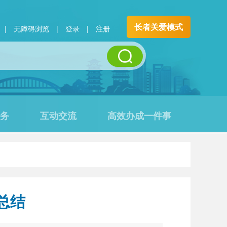
长者关爱模式
|
无障碍浏览
|
登录
|
注册
务
互动交流
高效办成一件事
总结