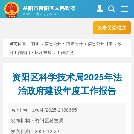
长者关爱模式
首页
走进资阳
当前位置：
首页
>
信息公开
>
结果公开
>
信息公开目录
>
政
府工作部门
>
区科技局
>
工作情况
政务资阳
信息公开
资阳区科学技术局2025年法
新闻中心
解读回应
治政府建设年度工作报告
政务服务
互动交流
索 引 号：zyqkjj/2025-2138665
发布机构：资阳区科技局
高效办成一件事
发文日期：2025-12-22