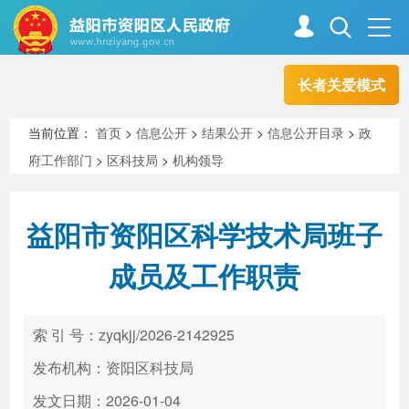
长者关爱模式
首页
走进资阳
当前位置：
首页
>
信息公开
>
结果公开
>
信息公开目录
>
政
府工作部门
>
区科技局
>
机构领导
政务资阳
信息公开
益阳市资阳区科学技术局班子
新闻中心
解读回应
成员及工作职责
政务服务
互动交流
索 引 号：zyqkjj/2026-2142925
发布机构：资阳区科技局
高效办成一件事
发文日期：2026-01-04