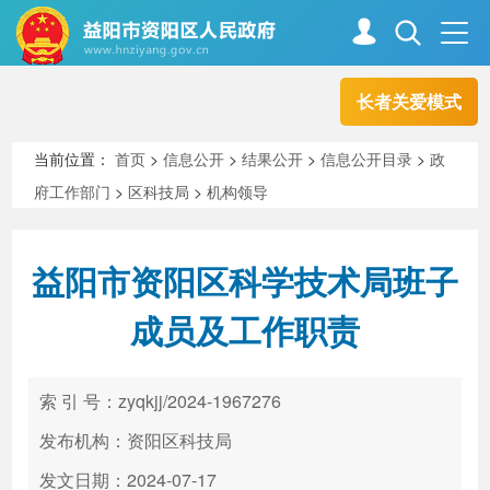
长者关爱模式
首页
走进资阳
当前位置：
首页
>
信息公开
>
结果公开
>
信息公开目录
>
政
府工作部门
>
区科技局
>
机构领导
政务资阳
信息公开
益阳市资阳区科学技术局班子
新闻中心
解读回应
成员及工作职责
政务服务
互动交流
索 引 号：zyqkjj/2024-1967276
发布机构：资阳区科技局
高效办成一件事
发文日期：2024-07-17