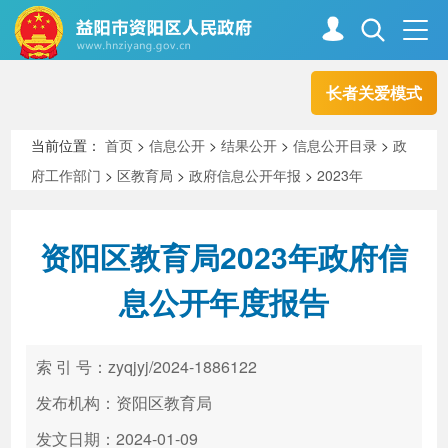
长者关爱模式
首页
走进资阳
当前位置：
首页
>
信息公开
>
结果公开
>
信息公开目录
>
政
府工作部门
>
区教育局
>
政府信息公开年报
>
2023年
政务资阳
信息公开
资阳区教育局2023年政府信
新闻中心
解读回应
息公开年度报告
政务服务
互动交流
索 引 号：zyqjyj/2024-1886122
发布机构：资阳区教育局
高效办成一件事
发文日期：2024-01-09