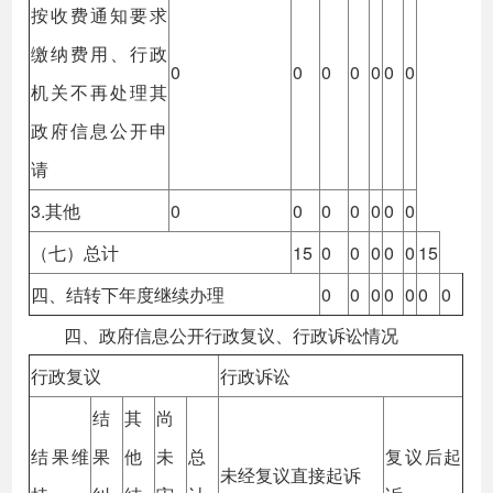
按收费通知要求
缴纳费用、行政
0
0
0
0
0
0
0
机关不再处理其
政府信息公开申
请
3.其他
0
0
0
0
0
0
0
（七）总计
15
0
0
0
0
0
15
四、结转下年度继续办理
0
0
0
0
0
0
0
四、政府信息公开行政复议、行政诉讼情况
行政复议
行政诉讼
结
其
尚
结果维
果
他
未
总
复议后起
未经复议直接起诉