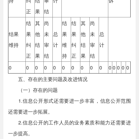
持
纠
结
审
计
诉
正
果
结
结
其
尚
结
结
其
尚
结果
果
他
未
总
果
果
他
未
总
维持
纠
结
审
计
维
纠
结
审
计
正
果
结
持
正
果
结
0
0
0
0
0
0
0
0
0
0
0
0
0
0
0
五、存在的主要问题及改进情况
（一）存在的问题
1.信息公开形式还需要进一步丰富，信息公开范围
还需要进一步拓展。
2.信息公开的工作人员的业务素质和能力还需要进
一步提高。