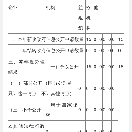
企业
机构
益
务
他
组
机
织
构
一、本年新收政府信息公开申请数量
15
0
0
0
0
0
15
二、上年结转政府信息公开申请数量
0
0
0
0
0
0
0
三、本年度办理
（一）予以公开
15
0
0
0
0
0
15
结果
（二）部分公开（区分处理的，
0
0
0
0
0
0
0
只计这一情形，不计其他情形）
1.属于国家秘
（三）不予公开
0
0
0
0
0
0
0
密
2.其他法律行政
0
0
0
0
0
0
0