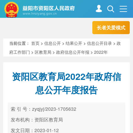
长者关爱模式
首页
走进资阳
当前位置：
首页
>
信息公开
>
结果公开
>
信息公开目录
>
政
府工作部门
>
区教育局
>
政府信息公开年报
>
2022年
政务资阳
信息公开
资阳区教育局2022年政府信
新闻中心
解读回应
息公开年度报告
政务服务
互动交流
索 引 号：zyqjyj/2023-1705632
发布机构：资阳区教育局
高效办成一件事
发文日期：2023-01-12