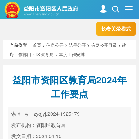
长者关爱模式
首页
走进资阳
当前位置：
首页
>
信息公开
>
结果公开
>
信息公开目录
>
政
府工作部门
>
区教育局
>
年度工作安排
政务资阳
信息公开
益阳市资阳区教育局2024年
新闻中心
解读回应
工作要点
政务服务
互动交流
索 引 号：zyqjyj/2024-1925179
发布机构：资阳区教育局
高效办成一件事
发文日期：2024-04-10