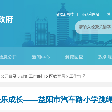
省政府网站
|
市政府网站
|
繁
信息公开
新闻中心
解读回应
政务服
息公开目录
>
政府工作部门
>
区教育局
>
工作情况
 快乐成长——益阳市汽车路小学跳