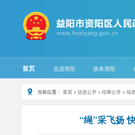
首页
走进资阳
政务资阳
当前位置：
首页
>
信息公开
>
结果公开
>
信
“绳”采飞扬