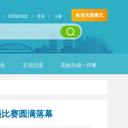
长者关爱模式
|
无障碍浏览
|
登录
|
注册
务
互动交流
高效办成一件事
绳比赛圆满落幕