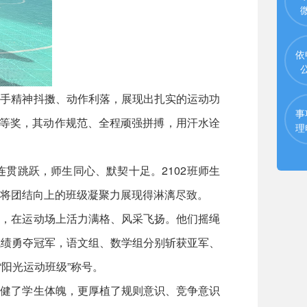
依
手精神抖擞、动作利落，展现出扎实的运动功
事
一等奖，其动作规范、全程顽强拼搏，用汗水诠
理
跳跃，师生同心、默契十足。2102班师生
，将团结向上的班级凝聚力展现得淋漓尽致。
，在运动场上活力满格、风采飞扬。他们摇绳
成绩勇夺冠军，语文组、数学组分别斩获亚军、
“阳光运动班级”称号。
健了学生体魄，更厚植了规则意识、竞争意识