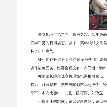
决赛现场气氛热烈、高潮迭起。低年级萌娃
底与昂扬的拼搏姿态。其中，高年级组女生陈
释了少年意气。
师生协作长绳赛更是点燃全场热情，老师们
协作堪称完美，比赛全程没有一次间断，动作
教师组长绳趣味赛将现场氛围推向顶点。语
有力、跳跃整齐，笑声与喝彩声此起彼伏。经
季军。本次比赛中，龙彬、陈巧丽、刘玲玉、贾
一根小小的跳绳，跳出健康体魄，跳出师生