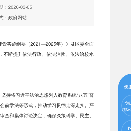
：2026-03-05
式：政府网站
施纲要（2021—2025年）》及区委全面
，不断提升依法行政、依法治教、依法治校水
便
持将习近平法治思想列入教育系统“八五”普
“湘
组会前学法等形式，推动学习贯彻走深走实。严
超级
性审查和集体讨论决定，确保决策科学、民主、