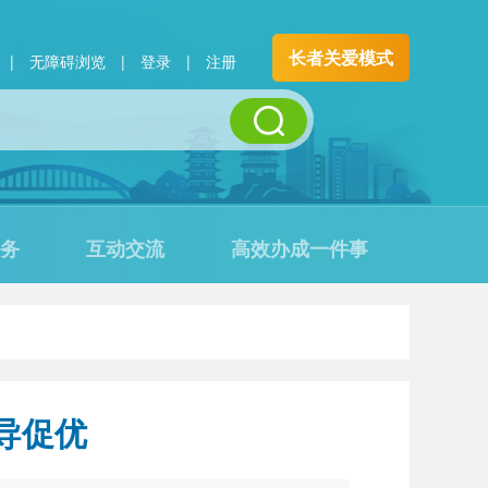
长者关爱模式
|
无障碍浏览
|
登录
|
注册
务
互动交流
高效办成一件事
导促优