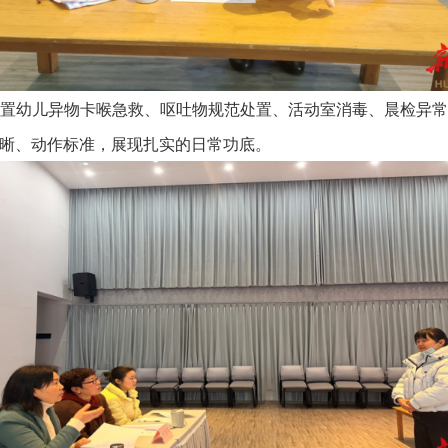
幼儿异物卡喉急救、呕吐物规范处置、活动室消毒、晨检异常
晰、动作标准，展现扎实的日常功底。