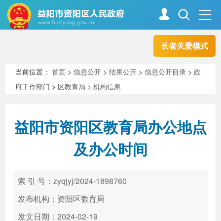
长者关爱模式
首页
走进资阳
当前位置：
首页
>
信息公开
>
结果公开
>
信息公开目录
>
政
府工作部门
>
区教育局
>
机构信息
政务资阳
信息公开
益阳市资阳区教育局办公地点
新闻中心
解读回应
及办公时间
政务服务
互动交流
索 引 号：zyqjyj/2024-1898760
发布机构：资阳区教育局
高效办成一件事
发文日期：2024-02-19