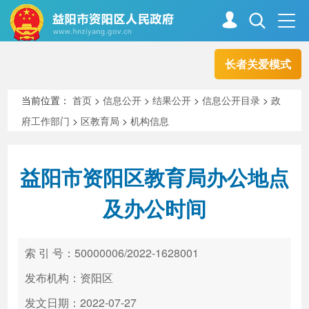
长者关爱模式
首页
走进资阳
当前位置：
首页
>
信息公开
>
结果公开
>
信息公开目录
>
政
府工作部门
>
区教育局
>
机构信息
政务资阳
信息公开
益阳市资阳区教育局办公地点
新闻中心
解读回应
及办公时间
政务服务
互动交流
索 引 号：50000006/2022-1628001
发布机构：资阳区
高效办成一件事
发文日期：2022-07-27