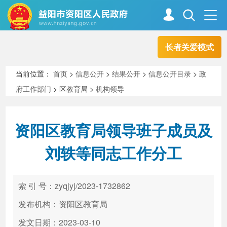
长者关爱模式
首页
走进资阳
当前位置：
首页
>
信息公开
>
结果公开
>
信息公开目录
>
政
府工作部门
>
区教育局
>
机构领导
政务资阳
信息公开
资阳区教育局领导班子成员及
新闻中心
解读回应
刘轶等同志工作分工
政务服务
互动交流
索 引 号：zyqjyj/2023-1732862
发布机构：资阳区教育局
高效办成一件事
发文日期：2023-03-10