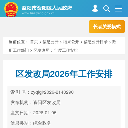
长者关爱模式
首页
走进资阳
当前位置：
首页
>
信息公开
>
结果公开
>
信息公开目录
>
政
府工作部门
>
区发改局
>
年度工作安排
政务资阳
信息公开
区发改局2026年工作安排
新闻中心
解读回应
索 引 号：zyqfgj/2026-2143290
政务服务
互动交流
发布机构：资阳区发改局
发文日期：2026-01-05
信息类别：综合政务
高效办成一件事