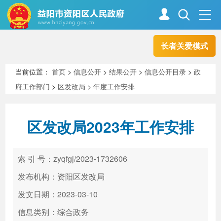
长者关爱模式
首页
走进资阳
当前位置：
首页
>
信息公开
>
结果公开
>
信息公开目录
>
政
府工作部门
>
区发改局
>
年度工作安排
政务资阳
信息公开
区发改局2023年工作安排
新闻中心
解读回应
索 引 号：zyqfgj/2023-1732606
政务服务
互动交流
发布机构：资阳区发改局
发文日期：2023-03-10
信息类别：综合政务
高效办成一件事