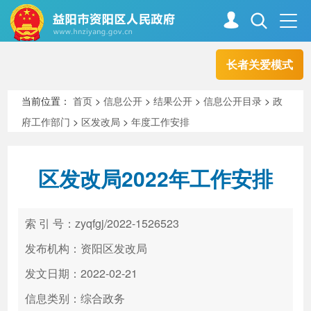
长者关爱模式
首页
走进资阳
当前位置：
首页
>
信息公开
>
结果公开
>
信息公开目录
>
政
府工作部门
>
区发改局
>
年度工作安排
政务资阳
信息公开
区发改局2022年工作安排
新闻中心
解读回应
索 引 号：zyqfgj/2022-1526523
政务服务
互动交流
发布机构：资阳区发改局
发文日期：2022-02-21
信息类别：综合政务
高效办成一件事