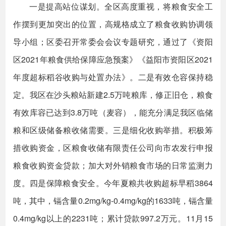
一是提高站位谋划。全区高度重视，将粮食安全工
作摆到更加突出的位置，高规格成立了粮食收购协调领
导小组；区委召开常委会会议专题研究，通过了《资阳
区2021年粮食供给保障应急预案》《益阳市资阳区2021
年度超标稻谷收购与处置办法》。二是有效仓容保持稳
定。我区在沙头粮站新建2.5万吨粮库，修正旧仓，粮食
有效库容已达到3.8万吨（麦容），能充分满足我区临储
粮和区级储备粮收储需要。三是细化收购举措。积极筹
措收购资金，区粮食收储有限责任公司向市农发行申报
粮食收购资金贷款；加大对外销粮食市场的日常监测力
度。四是保障粮食安全。今年夏粮共收购超标早稻3864
吨，其中，镉含量0.2mg/kg-0.4mg/kg的1633吨，镉含量
0.4mg/kg以上的2231吨；累计贷款997.2万元。11月15