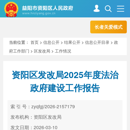
长者关爱模式
首页
走进资阳
当前位置：
首页
>
信息公开
>
结果公开
>
信息公开目录
>
政
府工作部门
>
区发改局
>
工作情况
政务资阳
信息公开
资阳区发改局2025年度法治
新闻中心
解读回应
政府建设工作报告
政务服务
互动交流
索 引 号：zyqfgj/2026-2157179
发布机构：资阳区发改局
高效办成一件事
发文日期：2026-03-10