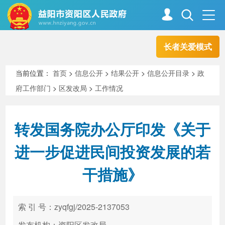
长者关爱模式
首页
走进资阳
当前位置：
首页
>
信息公开
>
结果公开
>
信息公开目录
>
政
府工作部门
>
区发改局
>
工作情况
政务资阳
信息公开
转发国务院办公厅印发《关于
新闻中心
解读回应
进一步促进民间投资发展的若
干措施》
政务服务
互动交流
索 引 号：zyqfgj/2025-2137053
高效办成一件事
发布机构：资阳区发改局