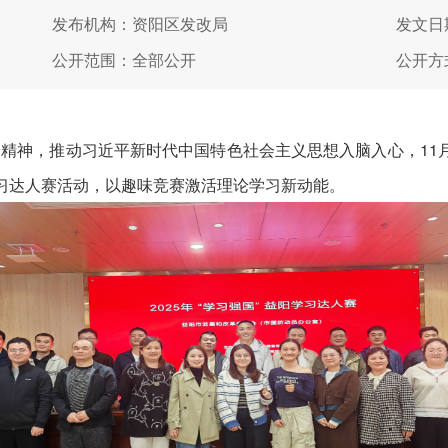
发布机构：资阳区发改局
发文日期
公开范围：全部公开
公开方
神，推动习近平新时代中国特色社会主义思想入脑入心，11月
学习达人赛活动，以趣味竞赛激活理论学习新动能。