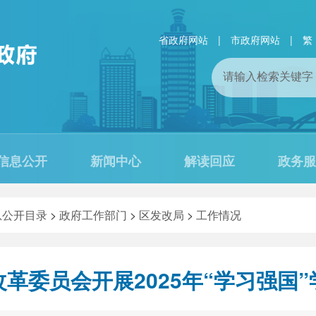
省政府网站
|
市政府网站
|
繁
信息公开
新闻中心
解读回应
政务服
息公开目录
>
政府工作部门
>
区发改局
>
工作情况
革委员会开展2025年“学习强国