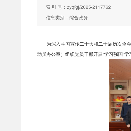
索 引 号：zyqfgj/2025-2117762
信息类别：综合政务
为深入学习宣传二十大和二十届历次全会精
动员办公室）组织党员干部开展“学习强国”