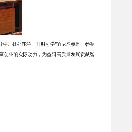
学、处处能学、时时可学”的浓厚氛围。参赛
干事创业的实际动力，为益阳高质量发展贡献智