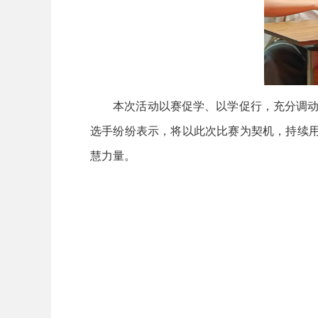
本次活动以赛促学、以学促行，充分调动了
选手纷纷表示，将以此次比赛为契机，持续用
慧力量。