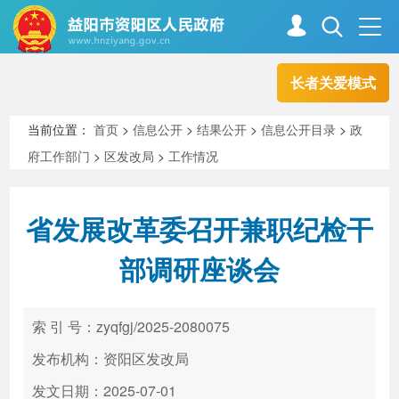
长者关爱模式
首页
走进资阳
当前位置：
首页
>
信息公开
>
结果公开
>
信息公开目录
>
政
府工作部门
>
区发改局
>
工作情况
政务资阳
信息公开
省发展改革委召开兼职纪检干
新闻中心
解读回应
部调研座谈会
政务服务
互动交流
索 引 号：zyqfgj/2025-2080075
发布机构：资阳区发改局
高效办成一件事
发文日期：2025-07-01