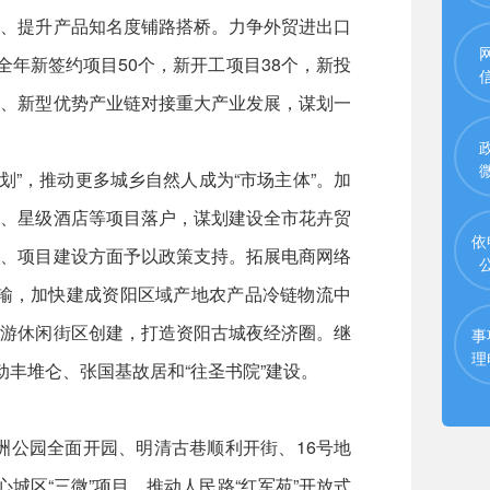
场、提升产品知名度铺路搭桥。力争外贸进出口
保全年新签约项目50个，新开工项目38个，新投
造业、新型优势产业链对接重大产业发展，谋划一
划”，推动更多城乡自然人成为“市场主体”。加
体、星级酒店等项目落户，谋划建设全市花卉贸
依
收、项目建设方面予以政策支持。拓展电商网络
运输，加快建成资阳区域产地农产品冷链物流中
旅游休闲街区创建，打造资阳古城夜经济圈。继
事
理
丰堆仑、张国基故居和“往圣书院”建设。
洲公园全面开园、明清古巷顺利开街、16号地
城区“三微”项目，推动人民路“红军苑”开放式