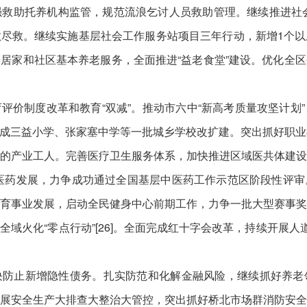
救助托养机构监管，规范流浪乞讨人员救助管理。继续推进社会
尽救。继续实施基层社会工作服务站项目三年行动，新增1个
居家和社区基本养老服务，全面推进“益老食堂”建设。优化全
评价制度改革和教育“双减”。推动市六中“新高考质量攻坚计划
成三益小学、张家塞中学等一批城乡学校改扩建。突出抓好职业
的产业工人。完善医疗卫生服务体系，加快推进区域医共体建
创新中医药发展，力争成功通过全国基层中医药工作示范区阶段性评
育事业发展，启动全民健身中心前期工作，力争一批大型赛事
域火化“零点行动”[26]。全面完成红十字会改革，持续开展人
决防止新增隐性债务。扎实防范和化解金融风险，继续抓好养老
展安全生产大排查大整治大管控，突出抓好桥北市场群消防安