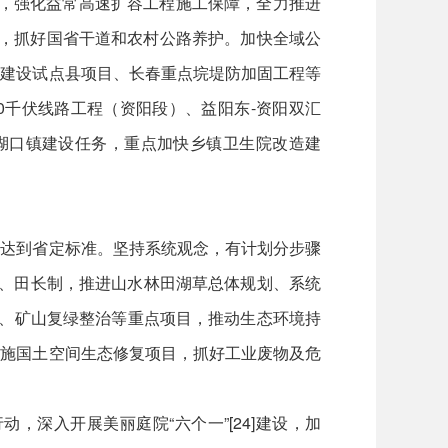
设，强化益常高速扩容工程施工保障，全力推进
务，抓好国省干道和农村公路养护。加快全域公
村建设试点县项目、长春重点垸堤防加固工程等
0千伏线路工程（资阳段）、益阳东-资阳双汇
茈湖口镇建设任务，重点加快乡镇卫生院改造建
数达到省定标准。坚持系统观念，有计划分步骤
长制、田长制，推进山水林田湖草总体规划、系统
复、矿山复绿整治等重点项目，推动生态环境持
实施国土空间生态修复项目，抓好工业废物及危
深入开展美丽庭院“六个一”[24]建设，加