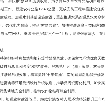
络，加快推进G319提质改造、清水潭码头至长春公路项目建
期工作。新建农村公路12.43公里，完成安防工程年度建设任
建成功。加强水利基础设施建设，重点推进水系连通及水美乡
。强化电力保障，推动“村网共建”。加快推进洞庭－益阳东50
停电示范网格。继续推进乡镇“六个一”工程，完成张家塞乡、
貌
持续抓好秸秆禁烧和烟花爆竹禁燃禁放，确保空气环境优良天
双控”向碳排放总量和强度“双控”改变。严格执行河（湖）长制、林
江涉锑治理效果，着重抓好“十年禁渔”、南洞庭湖湿地保护修
进畜禽养殖场粪污设施升级改造，推动粪污资源化利用。加快
污染耕地安全利用，推动农作物秸秆综合利用。
，加强农村建设管理。继续实施农村人居环境整治提升五年行动，