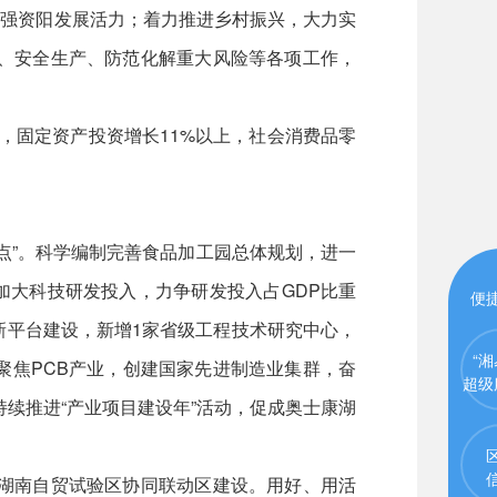
增强资阳发展活力；着力推进乡村振兴，大力实
控、安全生产、防范化解重大风险等各项工作，
，固定资产投资增长11%以上，社会消费品零
重点”。科学编制完善食品加工园总体规划，进一
加大科技研发投入，力争研发投入占GDP比重
便
新平台建设，新增1家省级工程技术研究中心，
“湘
聚焦PCB产业，创建国家先进制造业集群，奋
超级
持续推进“产业项目建设年”活动，促成奥士康湖
动湖南自贸试验区协同联动区建设。用好、用活