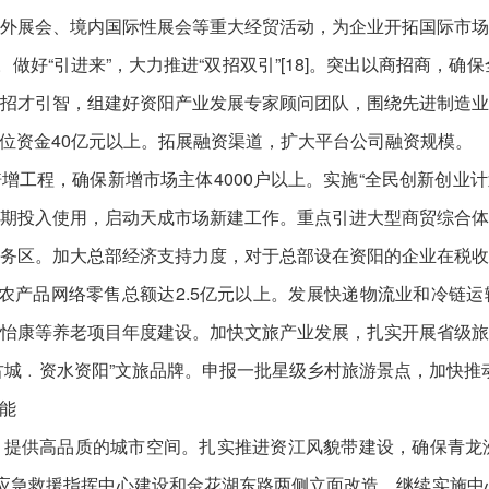
外展会、境内国际性展会等重大经贸活动，为企业开拓国际市
做好“引进来”，大力推进“双招双引”[18]。突出以商招商，确
；实施招才引智，组建好资阳产业发展专家顾问团队，围绕先进制
位资金40亿元以上。拓展融资渠道，扩大平台公司融资规模。
工程，确保新增市场主体4000户以上。实施“全民创新创业计
期投入使用，启动天成市场新建工作。重点引进大型商贸综合
务区。加大总部经济支持力度，对于总部设在资阳的企业在税
农产品网络零售总额达2.5亿元以上。发展快递物流业和冷链
怡康等养老项目年度建设。加快文旅产业发展，扎实开展省级
古城﹒资水资阳”文旅品牌。申报一批星级乡村旅游景点，加快推动
能
提供高品质的城市空间。扎实推进资江风貌带建设，确保青龙
区应急救援指挥中心建设和金花湖东路两侧立面改造。继续实施中心