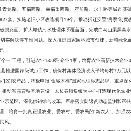
及青龙路、五福西路、幸福渠西路、府前路、永丰路等城市基础
房827套。实施老旧小区改造项目19个。推动拆迁安置“房票”制度
破损路面。扩大城镇污水处理体系覆盖面，完成白马山渠黑臭
切实解决停车难问题。深入推进国家园林城市创建，新增绿化
”。
个一”工程，引进农业“500强”企业1家，培育农业高新技术企
整县推进国家级试点工作，确保村集体经济收入平均每村7万元
”[22]农产品，积极申报“银城木槿”国家地理标志品牌。重点
。推动智慧育秧基地建设，以长春镇集镇为中心打造现代化农
业示范区。深化供销综合改革。严格落实防返贫动态监测和帮
管理，培育一批真正懂农业、爱农村、爱农民的“新农人”。加强
民风。