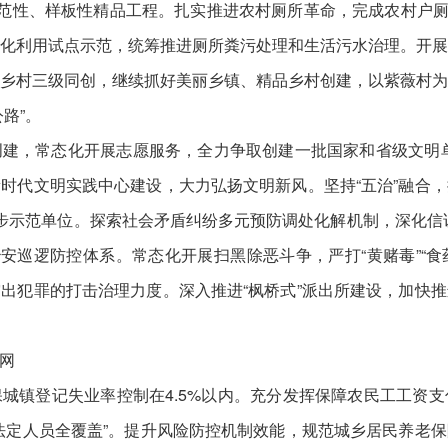
示范性、样板性精品工程。扎实推进农村厕所革命，完成农村户厕改
化利用试点示范，统筹推进厕所粪污处理和生活污水治理。开
乡村三级同创，继续抓好美丽乡镇、精品乡村创建，以紫薇村
路”。
建，常态化开展志愿服务，全力争取创建一批国家和省级文明单位
时代文明实践中心建设，大力弘扬文明新风。坚持“五治”融合
步示范单位。探索社会矛盾纠纷多元预防调处化解机制，深化信访工
安巡逻防控体系。常态化开展扫黑除恶斗争，严打“黄赌毒”“食
出犯罪的打击治理力度。深入推进“枫桥式”派出所建设，加快
网
城镇登记失业率控制在4.5%以内。充分发挥保障农民工工资
法定人员全覆盖”。提升风险防控机制效能，规范城乡居民养老