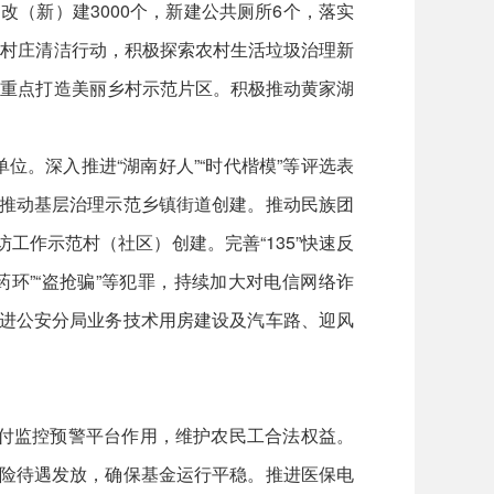
（新）建3000个，新建公共厕所6个，落实
展村庄清洁行动，积极探索农村生活垃圾治理新
为重点打造美丽乡村示范片区。积极推动黄家湖
。深入推进“湖南好人”“时代楷模”等评选表
，推动基层治理示范乡镇街道创建。推动民族团
作示范村（社区）创建。完善“135”快速反
药环”“盗抢骗”等犯罪，持续加大对电信网络诈
推进公安分局业务技术用房建设及汽车路、迎风
支付监控预警平台作用，维护农民工合法权益。
保险待遇发放，确保基金运行平稳。推进医保电