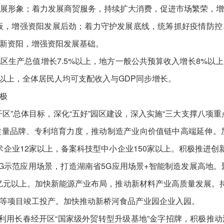
展形象；着力发展商贸服务，持续扩大消费，促进市场繁荣，
资阳样板，增强资阳发展后劲；着力守护发展底线，统筹抓好疫情防
新资阳，增强资阳发展基础。
区生产总值增长7.5%以上，地方一般公共预算收入增长8%以上
%以上，全体居民人均可支配收入与GDP同步增长。
极
区”总体目标，深化“五好”园区建设，深入实施“三大支撑八项
量品牌、专利培育力度，推动制造产业向价值链中高端延伸。
术企业12家以上，备案科技型中小企业150家以上。积极推进创
G示范应用场景，打造湖南省5G应用场景+智能制造发展高地。
00亿元以上。加快新能源产业布局，推动新材料产业高质量发展。
等项目竣工投产。加快推动新桥河食品产业园企业入园。
分利用长春经开区“国家级外贸转型升级基地”金字招牌，积极推