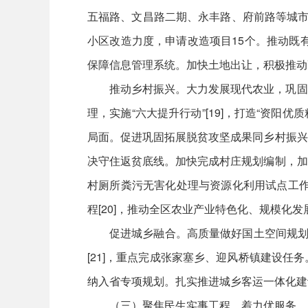
五福路、文昌路二期、永丰路、府前路等城市
小区改造力度，申请改造项目15个。推动既
保障信息管理系统。加快土地出让，积极推动
推动乡村振兴。大力发展现代农业，巩固
理，实施“六大提升行动”[19]，打造“资
局面。促进巩固拓展脱贫攻坚成果同乡村振兴
决守住返贫底线。加快完成村庄规划编制，加
村厕所粪污无害化处理与资源化利用试点工作
程[20]，推动全区农业产业特色化、规模化发
促进城乡融合。高质量做好国土空间规划
[21]，重点完成张家塞乡、迎风桥镇建设
纳入省专项规划。扎实推进城乡客运一体化建
（三）聚焦民生实事工程，着力优服务、