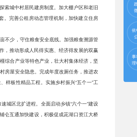
极探索城中村居民建房制度。加大棚户区和老旧
4套。完善公租房动态管理机制，加快建立住房
依
一亩不少，守住粮食安全底线。加强粮食溯源管
合合作，推动形成人民得实惠、经济得发展的双赢
事
木槿综合产业等特色产业，壮大村集体经济，坚
理
农村房屋安全隐患。完成年度改厕任务，推进农
、样板性精品工程。实施乡村振兴“五个一”工
速城区北扩进程。全面启动乡镇“六个一”建设
香铺仑互通加快建设，积极促成茈湖口资江大桥