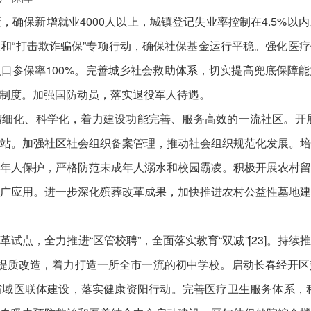
，确保新增就业4000人以上，城镇登记失业率控制在4.5%以
和“打击欺诈骗保”专项行动，确保社保基金运行平稳。强化医
口参保率100%。完善城乡社会救助体系，切实提高兜底保障
制度。加强国防动员，落实退役军人待遇。
细化、科学化，着力建设功能完善、服务高效的一流社区。开展“三
站。加强社区社会组织备案管理，推动社会组织规范化发展。
年人保护，严格防范未成年人溺水和校园霸凌。积极开展农村
广应用。进一步深化殡葬改革成果，加快推进农村公益性墓地
试点，全力推进“区管校聘”，全面落实教育“双减”[23]。持
提质改造，着力打造一所全市一流的初中学校。启动长春经开
域医联体建设，落实健康资阳行动。完善医疗卫生服务体系，积