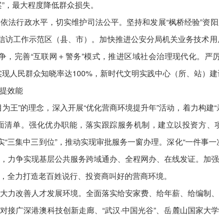
案”，最大程度降低群众损失。
依法行政水平，切实维护司法公平。坚持和发展“枫桥经验”资
访工作示范区（县、市）。加快推进公安分局机关业务技术用房建设
争，完善“互联网＋警务”模式，推进区域社会治理现代化。严
现人民群众知晓率达100%，新时代文明实践中心（所、站）建设
提效能
为王”的理念，深入开展“优化营商环境提升年”活动，着力构建
面清单。强化优办职能，落实跟踪服务机制，建立以投资方、
实“三集中三到位”，推动实现审批服务一窗办理。深化“一件事
，力争实现基层公共服务跨域通办、全程网办、在线发证。加
，全力打造老百姓说行、投资商叫好的营商环境。
大力改善人才发展环境。全面落实给安家费、给年薪、给编制
对接广深港澳科技创新走廊、“武汉·中国光谷”、岳麓山国家大