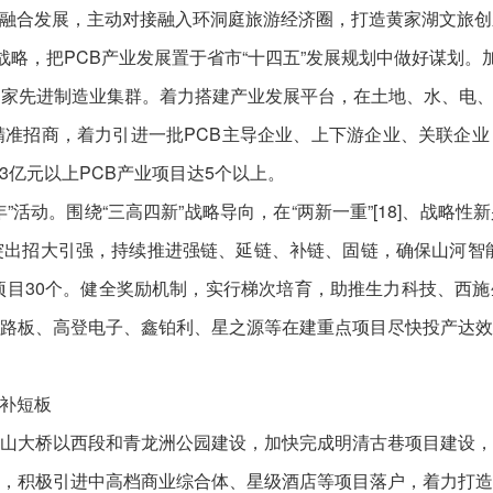
融合发展，主动对接融入环洞庭旅游经济圈，打造黄家湖文旅创
战略，把PCB产业发展置于省市“十四五”发展规划中做好谋划。
国家先进制造业集群。着力搭建产业发展平台，在土地、水、电
精准招商，着力引进一批PCB主导企业、上下游企业、关联企
亿元以上PCB产业项目达5个以上。
”活动。围绕“三高四新”战略导向，在“两新一重”[18]、战略
突出招大引强，持续推进强链、延链、补链、固链，确保山河智能等
产项目30个。健全奖励机制，实行梯次培育，助推生力科技、西
路板、高登电子、鑫铂利、星之源等在建重点项目尽快投产达
补短板
山大桥以西段和青龙洲公园建设，加快完成明清古巷项目建设
，积极引进中高档商业综合体、星级酒店等项目落户，着力打