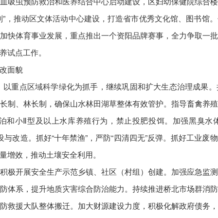
血吸虫预防救治和医养结合中心启动建设，区妇幼保健院综合
划”，推动区文体活动中心建设，打造省市优秀文化馆、图书馆
加快体育事业发展，重点推出一个资阳品牌赛事，全力争取一
养试点工作。
改面貌
24]，以重点区域科学绿化为抓手，继续巩固和扩大生态治理成果
长制、林长制，确保山水林田湖草整体有效管护。指导畜禽养
湖泊和小Ⅱ型及以上水库养殖行为，禁止投肥投饵。加强黑臭
设与改造。抓好“十年禁渔”，严防“四清四无”反弹。抓好工业
量增效，推动土壤安全利用。
积极开展安全生产示范乡镇、社区（村组）创建。加强应急监
防体系，提升地质灾害综合防治能力。持续推进桥北市场群消
防救援大队整体搬迁。加大财源建设力度，积极化解政府债务