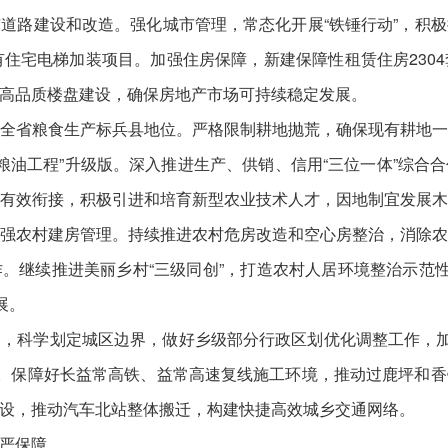
道路建设和改造。强化城市管理，常态化开展“铁锤行动”，积
有住宅电梯加装项目。加强住房保障，新建保障性租赁住房230
高品质楼盘建设，确保房地产市场可持续稳定发展。
全省粮食生产标兵县地位。严格限制耕地抛荒，确保现有耕地
阳优质粮油工程”升级版。深入推进生产、供销、信用“三位一体”综
有效衔接，积极引进和培育新型农业技术人才，因地制宜发展
强农村建房管理。持续推进农村危房改造和空心房整治，消除
。继续推进美丽乡村“三级同创”，打造农村人居环境整治示范性
展。
，科学划定城区边界，做好乡级部分行政区划优化调整工作，加
任务。保障好长益常高铁、益常高速复线施工环境，推动过鹿坪和
设，推动汽车北站整体搬迁，构建快捷高效城乡交通网络。
严保障