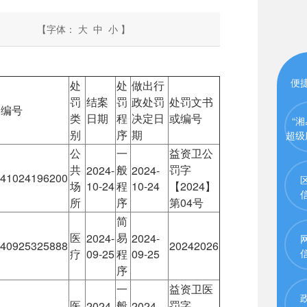
【字体：
大
中
小
】
便
处
处
做出行
罚
结案
罚
政处罚
处罚文书
处编号
类
日期
程
决定日
或编号
“湘
别
序
期
超级
公
一
益资卫公
共
般
罚字
2024-
2024-
41024196200
场
10-24
程
10-24
【2024】
所
序
第04号
简
医
易
2024-
2024-
40925325888
20242026
疗
09-25
程
09-25
序
一
益资卫医
医
般
罚字
2024-
2024-