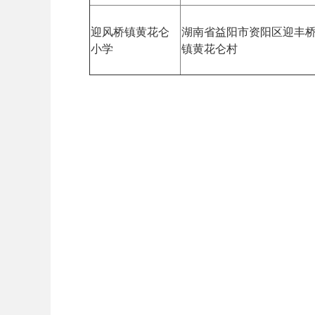
迎风桥镇黄花仑
湖南省益阳市资阳区迎丰
小学
镇黄花仑村