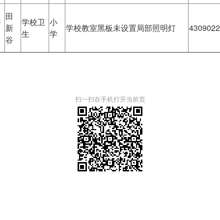
田
桥
学校卫
小
新
学校教室黑板未设置局部照明灯
4309022
生
学
谷
扫一扫在手机打开当前页