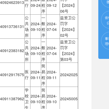
40924623913
疗
09-24
程
09-12
【2024】
序
06号
公
一
益资卫公
依
共
般
罚字
2024-
2024-
40913736131
场
09-10
程
07-04
【2024】
所
序
02号
事
公
一
益资卫公
理
共
般
罚字
2024-
2024-
40912383182
场
09-10
程
07-04
【2024】
所
序
第03号
简
医
易
2024-
2024-
40912917675
20242025
疗
09-11
程
09-11
序
学
简
校
易
2024-
2024-
40911387962
20245005
卫
09-10
程
09-10
生
序