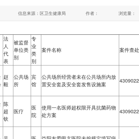
信息来源：区卫生健康局
作者：
浏览量：
法
专
被监督
人
业
单位类
案件名称
案件查
代
类
别
表
别
经
赵
公共场
宾
公共场所经营者未在公共场所内放
4309022
号
毅
所
馆
置安全套及安全套发售设施案
经
陈
医
使用一名医师超权限开具抗菌药物
8
超
医疗
4309022
院
处方案
钦
路
吴
医
益阳友爱甲亢医院未按规定填写病