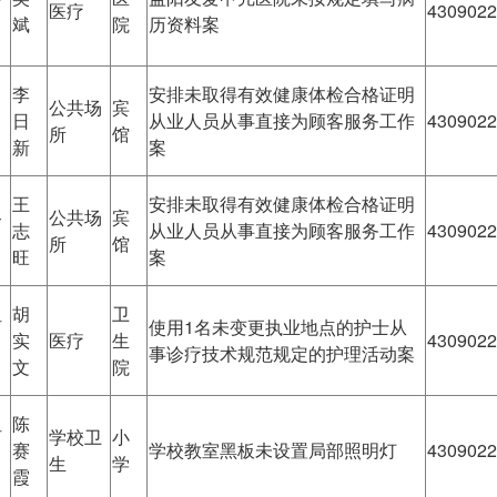
医疗
4309022
斌
院
历资料案
李
安排未取得有效健康体检合格证明
公共场
宾
日
从业人员从事直接为顾客服务工作
4309022
所
馆
新
案
王
安排未取得有效健康体检合格证明
路
公共场
宾
志
从业人员从事直接为顾客服务工作
4309022
所
馆
旺
案
胡
卫
河
使用1名未变更执业地点的护士从
实
医疗
生
4309022
事诊疗技术规范规定的护理活动案
文
院
陈
河
学校卫
小
赛
学校教室黑板未设置局部照明灯
4309022
生
学
霞