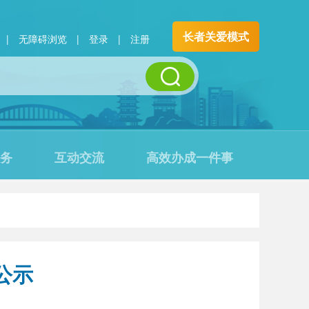
长者关爱模式
|
无障碍浏览
|
登录
|
注册
务
互动交流
高效办成一件事
公示