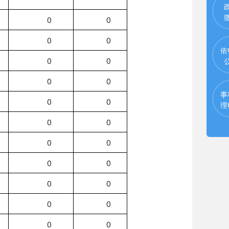
0
0
0
0
依
0
0
0
0
事
0
0
理
0
0
0
0
0
0
0
0
0
0
0
0