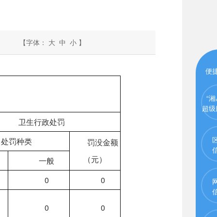
【字体：
大
中
小
】
便
“湘
超级
卫生行政处罚
处罚种类
罚没金额
（元）
一般
0
0
0
0