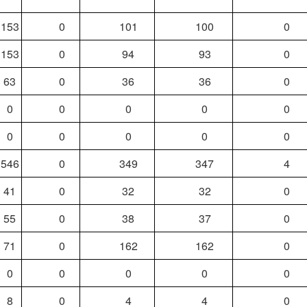
153
0
101
100
0
153
0
94
93
0
63
0
36
36
0
0
0
0
0
0
0
0
0
0
0
546
0
349
347
4
41
0
32
32
0
55
0
38
37
0
71
0
162
162
0
0
0
0
0
0
8
0
4
4
0