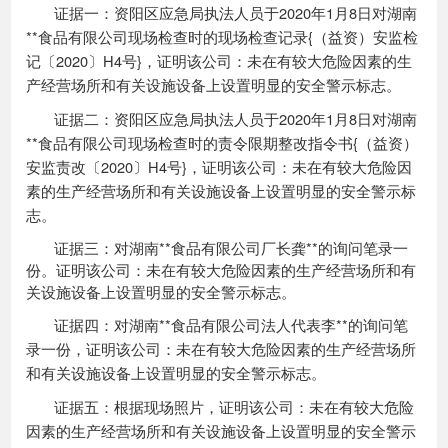
证据一：资阳区
应急局
执法人员于
20
20
年
1
月
8
日对
湖南
**
食品有限公司
现场检查时的现场检查记录
{（益资）安监检
记〔
2020
〕
H
4
号
}，证明该公司
：
未在有较大危险因素的生
产经营场所和有关设施设备上设置明显的安全警示标志
。
证据二：资阳区
应急局
执法人员于
20
20
年
1月
8
日对
湖南
**
食品有限公司
现场检查时的责令限期整改指令书
{（益资）
安监责改〔20
20
〕
H
4
号
}，证明该公司
：
未在有较大危险因
素的生产经营场所和有关设施设备上设置明显的安全警示标
志
。
证据
三
：对
湖南
**
食品有限公司
厂长龚
**
的询问笔录一
份。证明该公司
：
未在有较大危险因素的生产经营场所和有
关设施设备上设置明显的安全警示标志。
证据
四
：对
湖南
**
食品有限公司
法人代表李
**
的询问笔
录
一
份，证明该公司
：
未在有较大危险因素的生产经营场所
和有关设施设备上设置明显的安全警示标志
。
证据五：根据现场照片，证明该公司：
未在有较大危险
因素的生产经营场所和有关设施设备上设置明显的安全警示