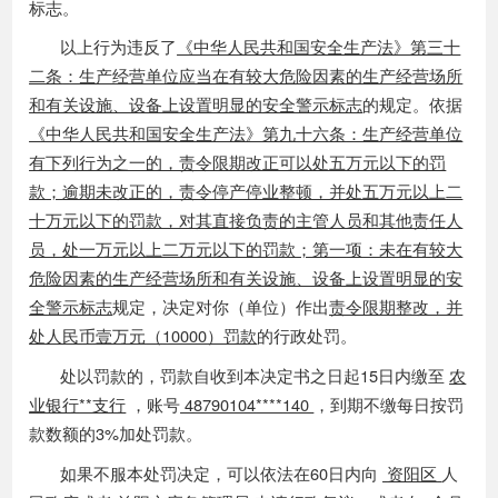
标志
。
以上行为违反了
《中华人民共和国安全生产法》
第三十
二
条
：
生产经营单位应当
在有较大危险因素的生产经营场所
和有关设施、设备上设置明显的安全警示标志
的规定。依据
《中华人民共和国安全生产法》第
九十六
条
：生产
经营单位
有下列行为之一的，责令限期改正可以处
五
万元以下的罚
款
；
逾期未改正的，责令停产停业整顿，并处
五
万元以上
二
十
万元以下的罚款，对其直接负责的主管人员和其他责任人
员，处
一
万元以上
二
万元以下的罚款
；
第
一
项
：
未在有较大
危险因素的生产经营场所和有关设施、设备上设置明显的安
全警示标志
规定，
决定
对你
（单位）
作出
责令限期整改，并
处人民币
壹
万元
（
10000
）
罚款
的行政处罚。
处以罚款的，罚款自收到本决定书之日起
15日内缴至
农
业银行
**
支行
，账号
48790104
****
140
，到期不缴每日按罚
款数额的
3%加处罚款。
如果不服本处罚决定，可以依法在
60日内向
资阳区
人