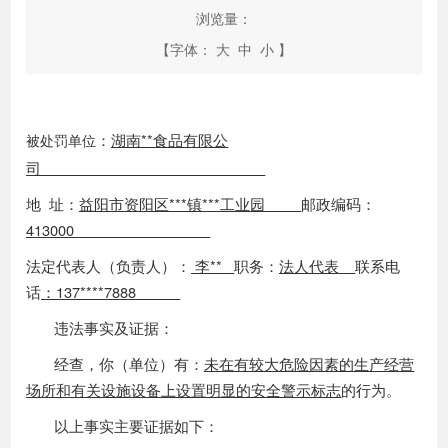
浏览量：
【字体：
大
中
小
】
：
湖南
**
食品有限公
被处罚单位
司
地
址：
益阳市资阳区
***
镇
***
工业园
邮政编码：
413000
法定代表人（负责人）：
李
**
职务：
法人代表
联系电
话
：
137****7888
违法事实及证据：
经查，你（单位）有：
未在有较大危险因素的生产经营
场所和有关设施设备上设置明显的安全警示标志
的行为。
以上事实主要证据如下：